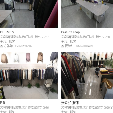
ELEVEN
Fashion shop
义乌篁园服装市场8门7楼1街Y7-0267
义乌篁园服装市场8门7楼1街Y7-0268
主营：服饰
主营：服饰
方雅婷
15068259296
贾继红
18267000409
F.R
张玲娇服饰
义乌篁园服装市场3门7楼3街Y7-0036
主营：服饰
主营：服饰