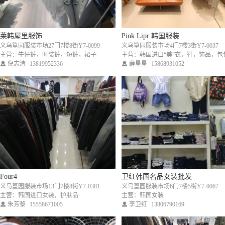
莱韩屋里服饰
Pink Lipr 韩国服装
义乌篁园服装市场27门7楼8街Y7-0099
义乌篁园服装市场4门7楼3街Y7-0037
主营：牛仔裤，时装裤，短裤，裙子
倪志清
13819952336
薛星星
15868931052
Four4
卫红韩国名品女装批发
义乌篁园服装市场13门7楼8街Y7-0381
义乌篁园服装市场6门7楼5街Y7-0067
主营：韩国进口女装，护肤品
主营：韩国女装
朱芳黎
15558671005
李卫红
13806790169