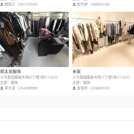
傅经兰
13615795303
张玲娇
15868933186
郑太龙服饰
米家
义乌篁园服装市场8门7楼3街Y7-0223
义乌篁园服装市场7门7楼3街Y7-0215
主营：服饰
主营：服饰
郑太龙
13543389999
金铭欣
15268603332