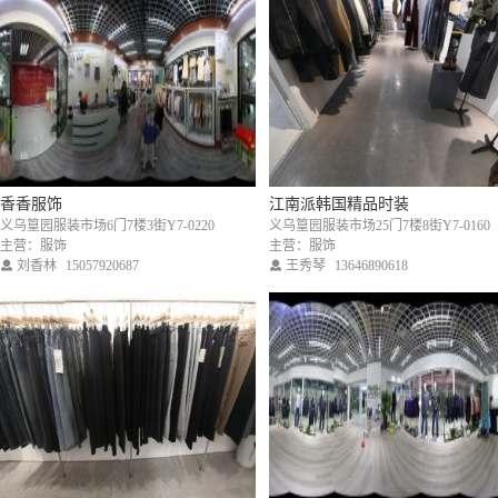
香香服饰
江南派韩国精品时装
义乌篁园服装市场6门7楼3街Y7-0220
义乌篁园服装市场25门7楼8街Y7-0160
主营：服饰
主营：服饰
刘香林
15057920687
王秀琴
13646890618