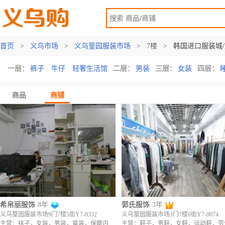
首页
>
义乌市场
>
义乌篁园服装市场
>
7楼
>
韩国进口服装城
一层：
裤子
牛仔
轻奢生活馆
二层：
男装
三层：
女装
四层：
商品
商铺
希帛丽服饰
8年
郭氏服饰
3年
义乌篁园服装市场9门7楼5街Y7-0332
义乌篁园服装市场3门7楼6街Y7-0074
主营：袜子，女装，男装，童装，保暖内衣，内衣，内裤，鞋子，围巾，手套