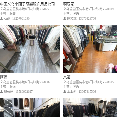
中国义乌小燕子母婴服饰用品公司
萌萌家
义乌篁园服装市场8门7楼1街Y7-0256
义乌篁园服装市场5门7楼2街Y7-0019
主营：服装
主营：服饰
石晶
18257001650
陈文斌
13676828756
阿莲
八福
义乌篁园服装市场6门7楼1街Y7-0007
义乌篁园服装市场6门7楼1街Y7-0015
主营：服饰
主营：服饰
翁荷莲
13586962627
王亚新
13967415566