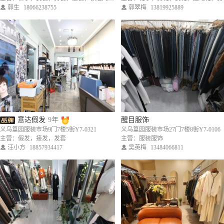
郭生
18066238755
郭翠梅
13819925889
意达假发
9年
醒目服饰
义乌篁园服装市场9门7楼5街Y7-0321
义乌篁园服装市场27门7楼8街Y7-0106
主营：假发，接发，发套
主营：服装服饰
汪小方
18857934417
吴英梅
13484066811