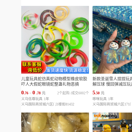
儿童玩具蛇仿真蛇动物模型橡皮软胶
新款圣诞雪人捏捏玩
吓人大假蛇眼镜蛇整蛊礼物恶搞
解压球 慢回弹减压玩
0
0
5
.76
~
.78
元
2个起购
/
成交6002个
.50
元
义乌伍尊玩具
1年
哆咪玩具
1年
义乌国际商贸城六区门1楼街81432
义乌国际商贸城六区171门1