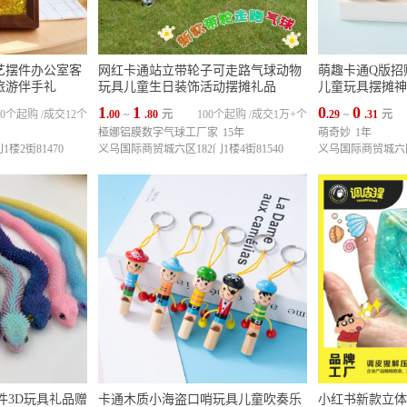
艺摆件办公室客
网红卡通站立带轮子可走路气球动物
萌趣卡通Q版招
旅游伴手礼
玩具儿童生日装饰活动摆摊礼品
儿童玩具摆摊神
1
1
0
0
10个起购
/
成交12个
.00
~
.80
元
100个起购
/
成交1万+个
.29
~
.31
元
桠娜铝膜数字气球工厂家
15年
萌奇妙
1年
楼2街81470
义乌国际商贸城六区182门1楼4街81540
义乌国际商贸城六区1
件3D玩具礼品赠
卡通木质小海盗口哨玩具儿童吹奏乐
小红书新款立体