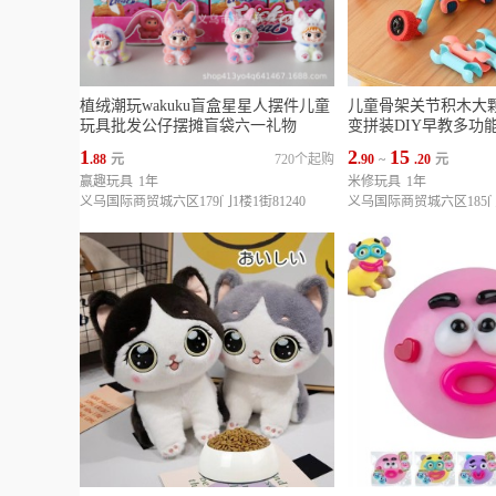
植绒潮玩wakuku盲盒星星人摆件儿童
儿童骨架关节积木大
玩具批发公仔摆摊盲袋六一礼物
变拼装DIY早教多功
1
2
15
.88
元
720个起购
.90
~
.20
元
赢趣玩具
1年
米修玩具
1年
义乌国际商贸城六区179门1楼1街81240
义乌国际商贸城六区185门1