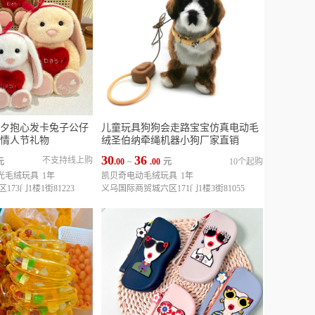
夕抱心发卡兔子公仔
儿童玩具狗狗会走路宝宝仿真电动毛
情人节礼物
绒圣伯纳牵绳机器小狗厂家直销
30
36
不支持线上购
元
.00
~
.00
元
10个起购
辰光毛绒玩具
1年
凯贝奇电动毛绒玩具
1年
73门1楼1街81223
义乌国际商贸城六区171门1楼3街81055