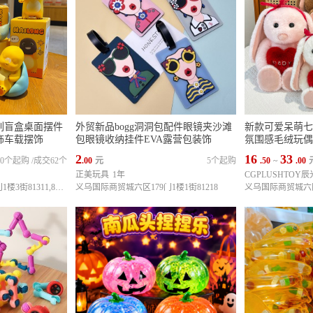
列盲盒桌面摆件
外贸新品bogg洞洞包配件眼镜夹沙滩
新款可爱呆萌七
饰车载摆饰
包眼镜收纳挂件EVA露营包装饰
氛围感毛绒玩偶
2
16
33
10个起购
/
成交62个
.00
元
5个起购
.50
~
.00
正美玩具
1年
CGPLUSHTOY
义乌国际商贸城六区177门1楼3街81311,81312,81313
义乌国际商贸城六区179门1楼1街81218
义乌国际商贸城六区1