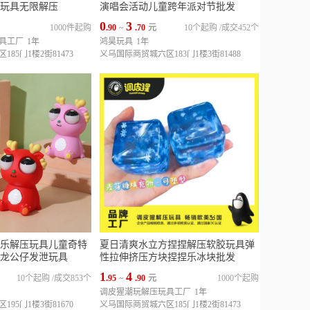
玩具无限解压
演唱会活动儿童跨年派对节批发
0
3
1000件起购
.90
~
.70
元
10个起购
/
成交452个
具工厂
1年
鸿昊玩具
1年
85门1楼2街81473
义乌国际商贸城六区183门1楼3街81488
乐解压玩具儿童奇特
夏日清爽水立方捏捏解压软胶玩具弹
龙公仔发泄玩具
性拉伸挤压方块捏捏乐冰块批发
1
4
10个起购
/
成交853个
.95
~
.90
元
1000个起购
调皮猩潮玩解压玩具工厂
1年
95门1楼3街81670
义乌国际商贸城六区185门1楼2街81473