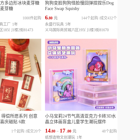
方多边形冰块麦芽糖
狗狗变脸狗狗怪脸慢回弹捏捏乐Dog
麦芽糖
Face Swap Squishy
6
1000件起购
.80
元
144个起购
/
成交432个
具工厂
1年
永盛行玩具
5年
85门1楼2街81473
义乌国际商贸城六区195门1楼3街81670
 得偿所愿系列 创意
小马宝莉24节气高清亚克力卡砖3D水
喜庆磁贴 6款
晶立体画盲盒儿童学生潮玩摆件
14
17
1个起购
/
成交20个
.80
~
.00
元
48个起购
纸想造物文创潮玩
1年