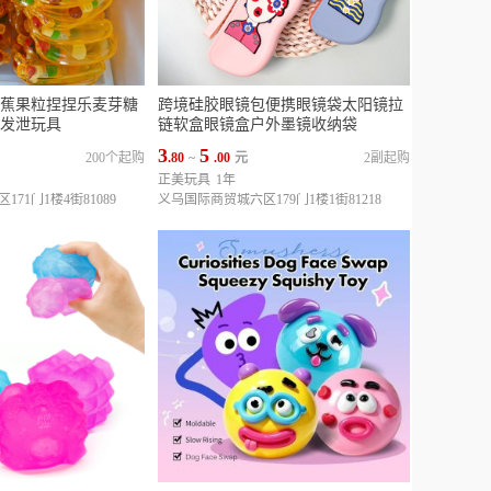
蕉果粒捏捏乐麦芽糖
跨境硅胶眼镜包便携眼镜袋太阳镜拉
发泄玩具
链软盒眼镜盒户外墨镜收纳袋
3
5
200个起购
.80
~
.00
元
2副起购
正美玩具
1年
71门1楼4街81089
义乌国际商贸城六区179门1楼1街81218