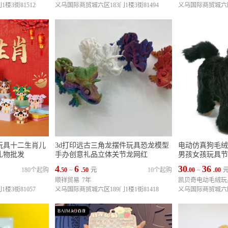
楼3街81512
义乌国际商贸城六区183门1楼3街81494
义乌国际商贸城六区1
玩具十二生肖儿
3d打印远古三角龙摆件玩具恐龙模型
电动仿真狗毛绒
礼物批发
手办创意礼品立体关节龙网红
男孩女孩玩具节
4
6
30
36
180个起购
.50
~
.50
元
10个起购
.00
~
.00
顺祥贸易
7年
凯贝奇电动毛绒玩
楼3街81057
义乌国际商贸城六区189门1楼1街81418
义乌国际商贸城六区1