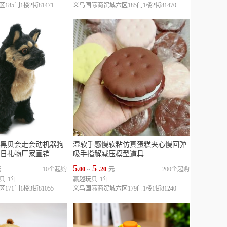
85门1楼2街81471
义乌国际商贸城六区185门1楼2街81470
黑贝会走会动机器狗
湿软手感慢软粘仿真蛋糕夹心慢回弹
日礼物厂家直销
吸手指解减压模型道具
5
5
元
10个起购
.00
~
.20
元
200个起购
具
1年
赢趣玩具
1年
71门1楼3街81055
义乌国际商贸城六区179门1楼1街81240