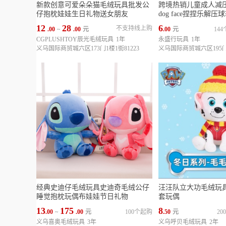
新款创意可爱朵朵猫毛绒玩具批发公
跨境热销儿童成人减
仔抱枕娃娃生日礼物送女朋友
dog face捏捏乐解
12
28
6
不支持线上购
.00
~
.00
元
.00
元
14
CGPLUSHTOY辰光毛绒玩具
1年
永盛行玩具
1年
义乌国际商贸城六区173门1楼1街81223
义乌国际商贸城六区195门1
经典史迪仔毛绒玩具史迪奇毛绒公仔
汪汪队立大功毛绒玩
睡觉抱枕玩偶布娃娃节日礼物
套玩偶
13
175
8
.00
~
.00
元
100个起购
.50
元
2
义乌喜奥毛绒玩具
3年
义乌呼贝毛绒玩具
2年