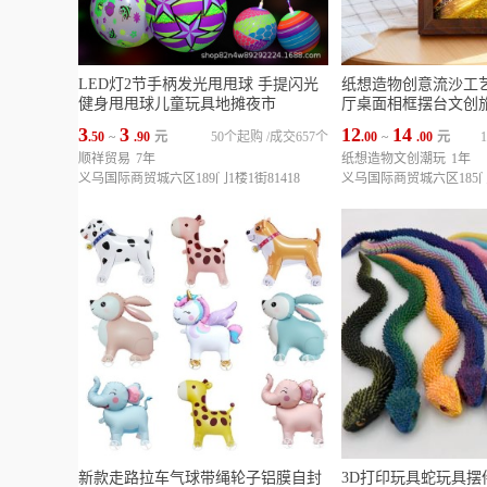
LED灯2节手柄发光甩甩球 手提闪光
纸想造物创意流沙工
健身甩甩球儿童玩具地摊夜市
厅桌面相框摆台文创
3
3
12
14
.50
~
.90
元
50个起购
/
成交657个
.00
~
.00
元
顺祥贸易
7年
纸想造物文创潮玩
1年
义乌国际商贸城六区189门1楼1街81418
义乌国际商贸城六区185门1
新款走路拉车气球带绳轮子铝膜自封
3D打印玩具蛇玩具摆