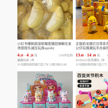
小红书爆款超湿软榴莲慢回弹解压发
正版奶龙摆烂日常系
泄捏捏乐减压玩具squishy
公仔玩偶潮玩手办装
4
4
13
14
.20
~
.28
元
1500件起购
.80
~
.80
元
赢趣玩具
1年
BAIMAO百茂潮玩
2年
义乌国际商贸城六区179门1楼1街81240