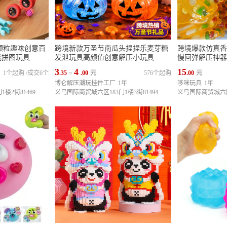
颗粒趣味创意百
跨境新款万圣节南瓜头捏捏乐麦芽糖
跨境爆款仿真香
能拼图玩具
发泄玩具高颜值创意解压小玩具
慢回弹解压神器
3
4
15
1个起购
/
成交6个
.35
~
.00
元
576个起购
.00
元
博仑解压潮玩挂件工厂
1年
哆咪玩具
1年
楼2街81469
义乌国际商贸城六区183门1楼3街81494
义乌国际商贸城六区1