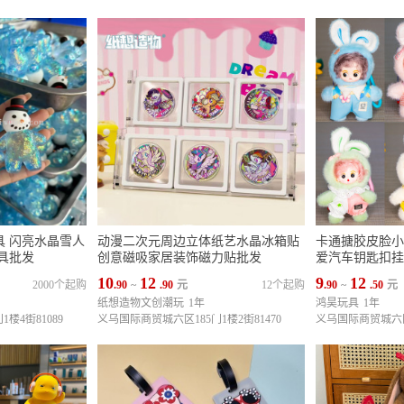
具 闪亮水晶雪人
动漫二次元周边立体纸艺水晶冰箱贴
卡通搪胶皮脸小
具批发
创意磁吸家居装饰磁力贴批发
爱汽车钥匙扣挂
10
12
9
12
2000个起购
.90
~
.90
元
12个起购
.90
~
.50
元
纸想造物文创潮玩
1年
鸿昊玩具
1年
楼4街81089
义乌国际商贸城六区185门1楼2街81470
义乌国际商贸城六区1