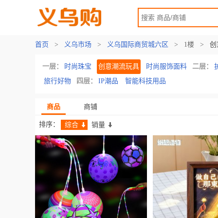
首页
>
义乌市场
>
义乌国际商贸城六区
>
1楼
>
创
一层：
时尚珠宝
创意潮流玩具
时尚服饰面料
二层：
旅行好物
四层：
IP潮品
智能科技用品
商品
商铺
排序：
综合
销量