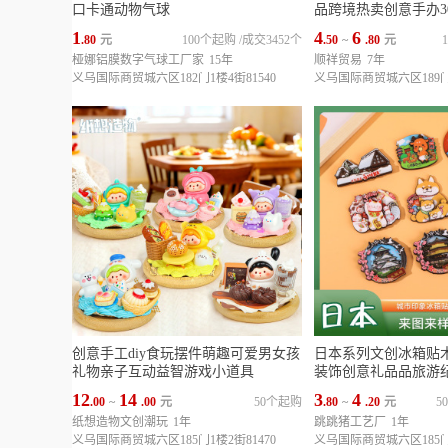
口卡通动物气球
品跨境热卖创意手办3
1
4
6
.80
元
100个起购
/
成交3452个
.50
~
.80
元
桠娜铝膜数字气球工厂家
15年
顺祥贸易
7年
义乌国际商贸城六区182门1楼4街81540
义乌国际商贸城六区189门1
创意手工diy食玩摆件萌趣可爱男女孩
日本系列文创冰箱贴
礼物亲子互动益智游戏小道具
装饰创意礼品品旅游
12
14
3
4
.00
~
.00
元
50个起购
.80
~
.20
元
5
纸想造物文创潮玩
1年
跳跳猪工艺厂
1年
义乌国际商贸城六区185门1楼2街81470
义乌国际商贸城六区185门1