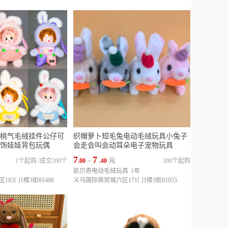
桃气毛绒挂件公仔可
织帽萝卜短毛兔电动毛绒玩具小兔子
饰娃娃背包玩偶
会走会叫会动耳朵电子宠物玩具
7
7
1个起购
/
成交200个
.00
~
.40
元
200个起购
凯贝奇电动毛绒玩具
1年
83门1楼3街81488
义乌国际商贸城六区171门1楼3街81055