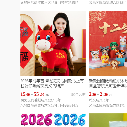
义乌国际商贸城六区181门1楼3街81512
义乌国际商贸城六区181门1
2026年马年吉祥物哭哭马同款马上有
新款国潮微颗粒积木
钱公仔毛绒玩具义乌特产
童益智玩具可爱新年
15
55
2
2
.00
~
.00
元
100个起购
.30
~
.50
元
明火玩具毛绒玩具公仔
3年
鸣文玩具
1年
义乌国际商贸城六区187门1楼2街81479
义乌国际商贸城六区171门1