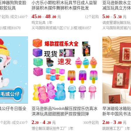
压神器狗狗变脸
小方乐小颗粒积木玩具节日成人益智
亚马逊新款水立
压球软胶玩具
拼装积木摆件舞狮积木摆件批发
减压玩具立方体
45
48
5
5
4个起购
/
成交1400个
.00
~
.00
元
12个起购
.00
~
.50
元
鸣文玩具
1年
调皮猩潮玩解压玩
楼3街81670
义乌国际商贸城六区171门1楼3街81057
义乌国际商贸城六区1
具公仔冬日版全
亚马逊新品Needoh解压捏捏乐仿真冰
早沫磁吸冰箱贴
淇淋玩具甜甜圈披萨捏捏慢回弹
新年中国风书法
2
4
2
3
00个起购
/
成交430个
.20
~
.20
元
300件起购
.80
~
.00
元
博仑解压潮玩挂件工厂
1年
跳跳猪工艺厂
1年