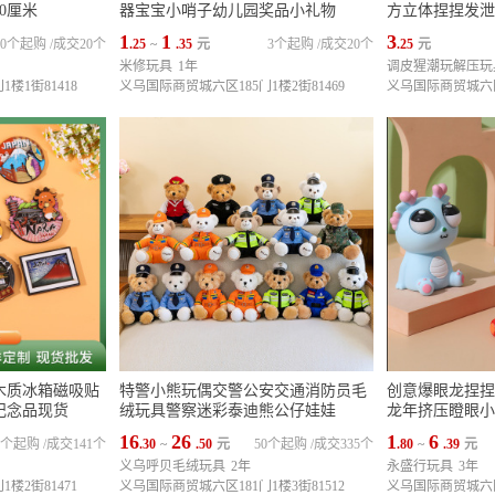
0厘米
器宝宝小哨子幼儿园奖品小礼物
方立体捏捏发泄
1
1
3
10个起购
/
成交20个
.25
~
.35
元
3个起购
/
成交20个
.25
元
米修玩具
1年
调皮猩潮玩解压玩
楼1街81418
义乌国际商贸城六区185门1楼2街81469
义乌国际商贸城六区1
木质冰箱磁吸贴
特警小熊玩偶交警公安交通消防员毛
创意爆眼龙捏捏
纪念品现货
绒玩具警察迷彩泰迪熊公仔娃娃
龙年挤压瞪眼小
16
26
1
6
0个起购
/
成交141个
.30
~
.50
元
50个起购
/
成交335个
.80
~
.39
元
义乌呼贝毛绒玩具
2年
永盛行玩具
3年
楼2街81471
义乌国际商贸城六区181门1楼3街81512
义乌国际商贸城六区1