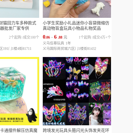
财猫回力车多种款式
小学生奖励小礼品迷你小盲袋微缩仿
器批发厂家专供
真动物盲盒玩具小物品礼物奖品
0
6
2个起购
/
成交100个
.06
~
.88
元
1个起购
/
成交4万+个
义乌伍尊玩具
1年
91门1楼4街81711
义乌国际商贸城六区门1楼街81432
卡通摆件解压仿真魔
跨境发光玩具头箍闪光头饰发夹花环