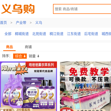
首页
首页
>
>
产业带
产业带
>
义乌
全部
稠城街道
北苑街道
稠江街道
江东街道
后宅街道
城西
商品
商铺
排序：
综合
销量