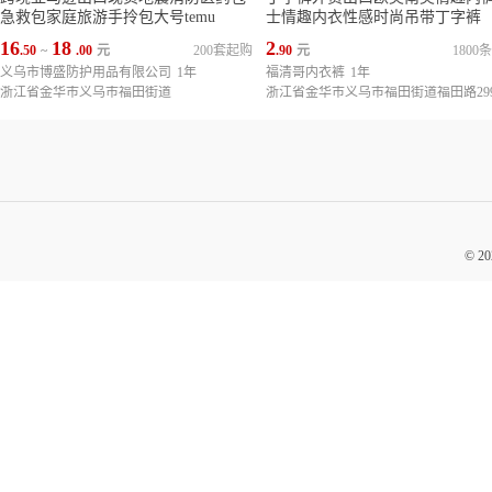
急救包家庭旅游手拎包大号temu
士情趣内衣性感时尚吊带丁字裤
16
18
2
.50
~
.00
元
200套起购
.90
元
1800
义乌市博盛防护用品有限公司
1年
福清哥内衣裤
1年
浙江省金华市义乌市福田街道
© 2