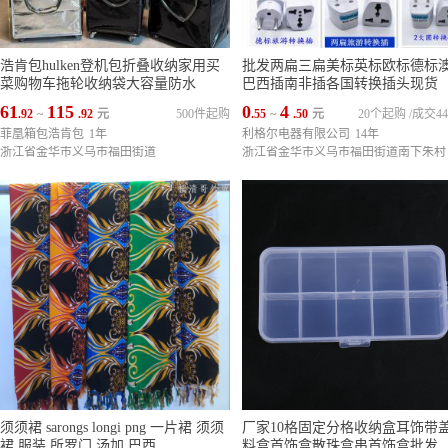
浩肯包hulken登机包折叠收纳家用买
批发两扁三扁美标英标欧标德标
菜购物车拖轮收纳袋大容量防水
巴西插南非插各国转换插头现货
61
115
0
4
.92
~
.92
元
500件起购
.55
~
.50
元
20个起购
/
成交44
菲凰箱包浩肯包
1年
利格尔电器有限公司
14年
浙江省金华市义乌市福田街道
浙江省金华市义乌市福田街道南下朱村
须须裙 sarongs longi png 一片裙 须须
厂家10格固定分格收纳盒耳饰带
裙 服装 所罗门 汤加 巴西
料盒首饰盒散珠盒串首饰盒批发