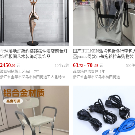
举球落地灯简约装饰摆件酒店前台灯
国产HULKEN浩肯包折叠行李包
饰样板间艺术装饰灯装饰品
量jennie同款带盖拖轮拉车购物袋
2450
63
70
.00
元
10个起购
.72
~
.92
元
500
玻璃钢树脂工艺品厂
7年
菲凰箱包浩肯包
1年
浙江省金华市义乌市福田街道工人北路689号义乌外贸商务大厦
浙江省金华市义乌市福田街道