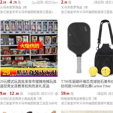
2
4
2
.19
~
.79
元
2pcs起购
/
成交29pcs
.39
元
2条起购
/
成交1
义乌市奈罗饰品
3年
义乌市奈罗饰品
3年
浙江省金华市义乌市福田街道滨江壹品1栋1单元3201室
29元模式玩具批发夜市摆摊地摊玩具
T700东丽碳纤维匹克球拍石墨布
遥控男女孩教育机构热卖礼奖品
砂同款16MM厚比赛Carbon Fiber
9
12
59
.80
~
.00
元
50盒起购
/
成交10万+盒
.99
元
1套起购
/
成
义乌亿点点商贸小商品批发
5年
利拓体育用品有限公司
5年
浙江省金华市义乌市福田街道工业区1688号