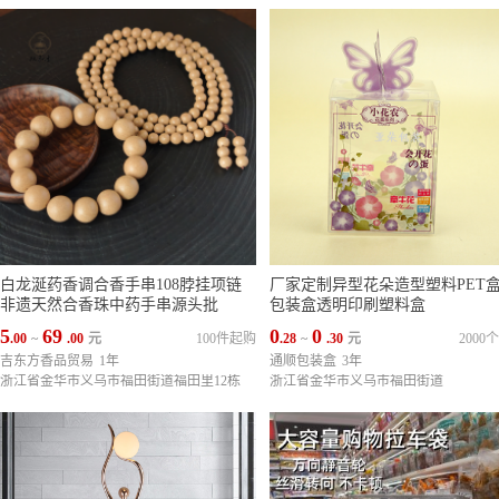
白龙涎药香调合香手串108脖挂项链
厂家定制异型花朵造型塑料PET盒p
非遗天然合香珠中药手串源头批
包装盒透明印刷塑料盒
5
69
0
0
.00
~
.00
元
100件起购
.28
~
.30
元
2000
吉东方香品贸易
1年
通顺包装盒
3年
浙江省金华市义乌市福田街道福田里12栋
浙江省金华市义乌市福田街道