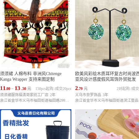
须须裙 人棉布料 非洲风Chitenge
欧美风彩绘木质耳环复古时尚波
Kanga Wrapper 支持来图定制
亚风设计感度假风耳饰外贸批发
11
13
2
.00
~
.50
元
150pcs起购
/
成交20pcs
.79
元
2对起购
/
成交
须须裙服饰福清哥家纺工厂店
2年
义乌市奈罗饰品
3年
浙江省金华市义乌市福田街道福田路299号宝德商厦11楼1188号