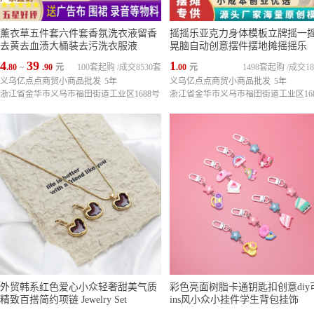
薰衣草五件套六件套香氛洗衣液留香
摇摇乐亚克力身体模板立牌摇一
去黄去血渍大桶装去污洗衣服液
晃脑自动创意摆件摆地摊摇摇乐
4
39
1
.80
~
.90
元
100套起购
/
成交8530套
.00
元
1498套起购
/
成交18
义乌亿点点商贸小商品批发
5年
义乌亿点点商贸小商品批发
5年
浙江省金华市义乌市福田街道工业区1688号
浙江省金华市义乌市福田街道工业区16
外贸韩系红色爱心小众轻奢甜美气质
彩色亮面树脂卡通钥匙扣创意diy
精致百搭简约项链 Jewelry Set
ins风小众小挂件学生背包挂饰