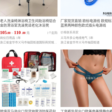
老人洗澡椅淋浴椅卫生间助浴椅铝合
厂家现货直销 欧标电源线 欧规标
金防滑浴室洗澡凳适老化沐浴凳
蓝黑两种颜色欧式插头电源线
105
110
价格联系商家
.00
~
.00
元
1个起购
尚仪日用品
1年
义乌市多公电线电气
5年
浙江省金华市义乌市福田街道国际商贸城六区140门3楼1街73407
浙江省金华市义乌市福田街道
跨境亚马逊出口现货地震消防医药包
丁字裤外贸出口欧美南美情趣内