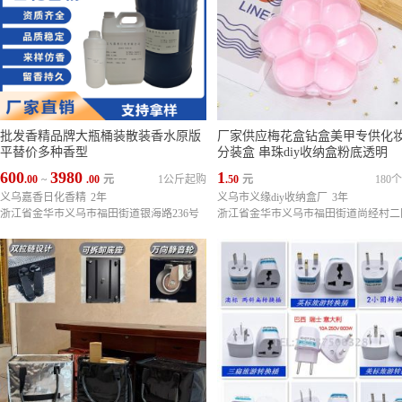
批发香精品牌大瓶桶装散装香水原版
厂家供应梅花盒钻盒美甲专供化
平替价多种香型
分装盒 串珠diy收纳盒粉底透明
600
3980
1
.00
~
.00
元
1公斤起购
.50
元
180
义乌嘉香日化香精
2年
义乌市义缘diy收纳盒厂
3年
浙江省金华市义乌市福田街道银海路236号