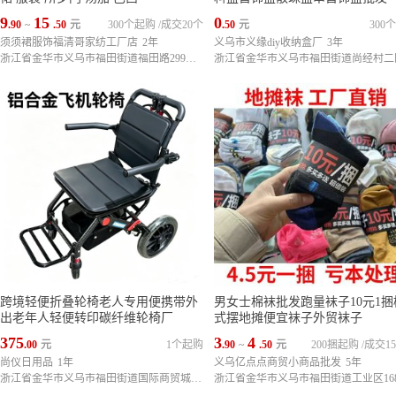
9
15
0
.90
~
.50
元
300个起购
/
成交20个
.50
元
300
须须裙服饰福清哥家纺工厂店
2年
义乌市义缘diy收纳盒厂
3年
浙江省金华市义乌市福田街道福田路299号宝德商厦11楼1188号
跨境轻便折叠轮椅老人专用便携带外
男女士棉袜批发跑量袜子10元1捆
出老年人轻便转印碳纤维轮椅厂
式摆地摊便宜袜子外贸袜子
375
3
4
.00
元
1个起购
.90
~
.50
元
200捆起购
/
成交15
尚仪日用品
1年
义乌亿点点商贸小商品批发
5年
浙江省金华市义乌市福田街道国际商贸城六区140门3楼1街73407
浙江省金华市义乌市福田街道工业区16