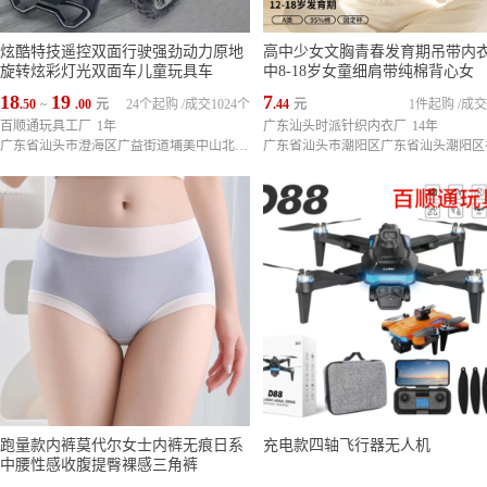
炫酷特技遥控双面行驶强劲动力原地
高中少女文胸青春发育期吊带内
旋转炫彩灯光双面车儿童玩具车
中8-18岁女童细肩带纯棉背心女
18
19
7
.50
~
.00
元
24个起购
/
成交1024个
.44
元
1件起购
/
成交
百顺通玩具工厂
1年
广东汕头时派针织内衣厂
14年
广东省汕头市澄海区广益街道埔美中山北路坤源达塑胶有限公司第三栋第一层4号铺面
跑量款内裤莫代尔女士内裤无痕日系
充电款四轴飞行器无人机
中腰性感收腹提臀裸感三角裤