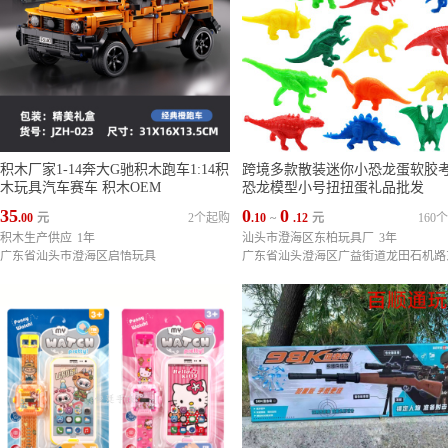
积木厂家1-14奔大G驰积木跑车1:14积
跨境多款散装迷你小恐龙蛋软胶
木玩具汽车赛车 积木OEM
恐龙模型小号扭扭蛋礼品批发
35
0
0
.00
元
2个起购
.10
~
.12
元
160
积木生产供应
1年
汕头市澄海区东柏玩具厂
3年
广东省汕头市澄海区启悟玩具