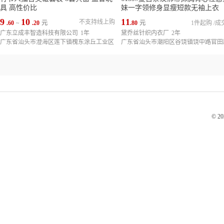
具 高性价比
妹一字领修身显瘦短款无袖上衣
9
10
11
不支持线上购
.60
~
.20
元
.80
元
1件起购
/
成
广东立成丰智造科技有限公司
1年
黛乔丝针织内衣厂
2年
广东省汕头市澄海区莲下镇槐东涂丘工业区
© 2