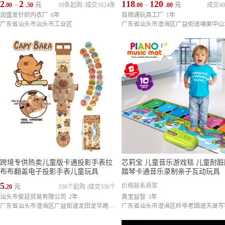
2
2
118
120
.00
~
.50
元
10条起购
/
成交1824条
.00
~
.00
元
成交40
润盛发针织内衣厂
6年
百顺通玩具工厂
1年
24
广东省汕头市汕头市工业区
跨境专供热卖儿童版卡通投影手表拉
芯莉宝 儿童音乐游戏毯 儿童耐脏
布布翻盖电子投影手表儿童玩具
踏琴卡通音乐录制亲子互动玩具
5
价格联系商家
.20
元
336个起购
/
成交336个
汕头市俊廷贸易有限公司
2年
奥宝益智
3年
广东省汕头市澄海区广益街道龙田龙华路2号1楼
广东省汕头市澄海区岭亭老国道天晟写