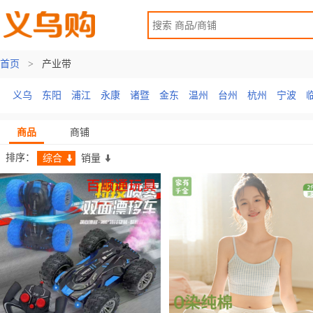
首页
>
产业带
义乌
东阳
浦江
永康
诸暨
金东
温州
台州
杭州
宁波
商品
商铺
排序：
综合
销量