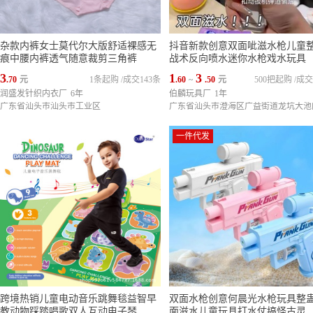
杂款内裤女士莫代尔大版舒适裸感无
抖音新款创意双面呲滋水枪儿童
痕中腰内裤透气随意裁剪三角裤
战术反向喷水迷你水枪戏水玩具
3
1
3
.70
元
1条起购
/
成交143条
.60
~
.50
元
500把起购
/
成交
润盛发针织内衣厂
6年
伯麟玩具厂
1年
广东省汕头市汕头市工业区
一件代发
跨境热销儿童电动音乐跳舞毯益智早
双面水枪创意何晨光水枪玩具整
教动物踩踏唱歌双人互动电子琴
面滋水儿童玩具打水仗搞怪古灵