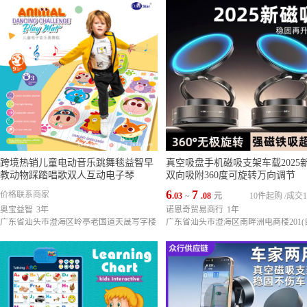
跨境热销儿童电动音乐跳舞毯益智早
真空吸盘手机磁吸支架车载2025
教动物踩踏唱歌双人互动电子琴
双向吸附360度可旋转万向调节
6
7
价格联系商家
.03
~
.08
元
10件起购
/
成交1
奥宝益智
3年
诺恩奇贸易商行
1年
广东省汕头市澄海区岭亭老国道天晟写字楼