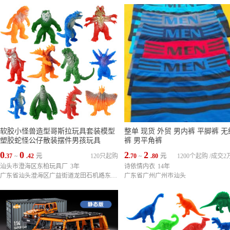
软胶小怪兽造型哥斯拉玩具套装模型
整单 现货 外贸 男内裤 平脚裤 
塑胶蛇怪公仔散装摆件男孩玩具
裤 男平角裤
0
0
2
2
.37
~
.42
元
120只起购
.70
~
.80
元
1200个起购
/
成交2
汕头市澄海区东柏玩具厂
3年
诗依情内衣
14年
广东省汕头澄海区广益街道龙田石机路东13-1号
广东省广州广州市汕头