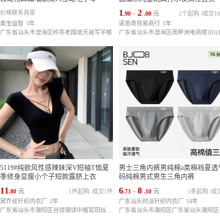
1
2
价格联系商家
.90
~
.00
元
2个起购
/
成交10
奥宝益智
3年
诺恩奇贸易商行
1年
广东省汕头市澄海区岭亭老国道天晟写字楼
5119#纯欲风性感辣妹深V短袖T恤夏
男士三角内裤男纯棉a类棉裆夏透
季修身显瘦小个子短款露脐上衣
码纯棉男式男生三角内裤
11
6
8
.80
元
1件起购
/
成交1件
.73
~
.10
元
1条起购
/
成
黛乔丝针织内衣厂
2年
广东汕头时派针织内衣厂
14年
广东省汕头市潮阳区谷饶镇饶中路官田段中段西侧100米处