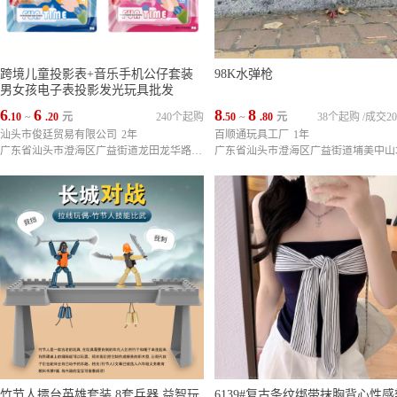
跨境儿童投影表+音乐手机公仔套装
98K水弹枪
男女孩电子表投影发光玩具批发
6
6
8
8
.10
~
.20
元
240个起购
.50
~
.80
元
38个起购
/
成交20
汕头市俊廷贸易有限公司
2年
百顺通玩具工厂
1年
广东省汕头市澄海区广益街道龙田龙华路2号1楼
竹节人擂台英雄套装 8套兵器 益智玩
6139#复古条纹绑带抹胸背心性感