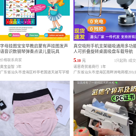
字母挂图宝宝早教启蒙有声挂图发声
真空吸附手机支架磁吸通用多功
语音识数钢琴弹奏点读儿童玩具
人可折叠旋转桌面吸盘车载导航
5
价格联系商家
.10
元
1只起购
/
成交
奥宝益智
3年
诺恩奇贸易商行
1年
广东省汕头市澄海区岭亭老国道天晟写字楼