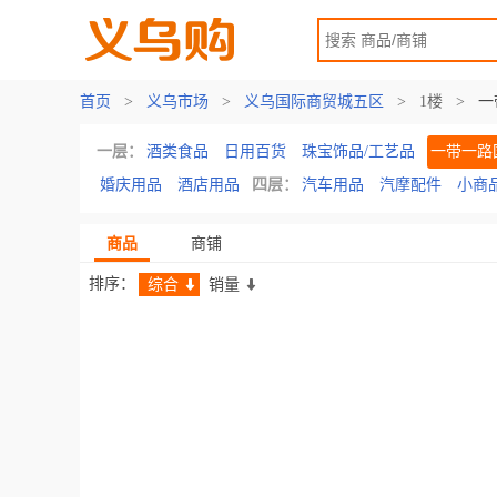
首页
>
义乌市场
>
义乌国际商贸城五区
>
1楼
>
一
一层：
酒类食品
日用百货
珠宝饰品/工艺品
一带一路
婚庆用品
酒店用品
四层：
汽车用品
汽摩配件
小商
商品
商铺
排序：
综合
销量