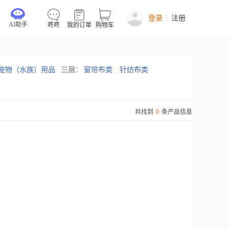
登录
注册
AI助手
咚咚
我的订单
购物车
宠物（水族）用品
三层：
窗帘布类
针纺布类
共找到
0
条产品信息