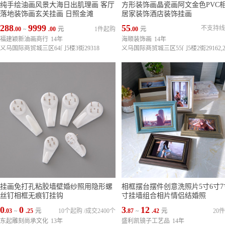
纯手绘油画风景大海日出肌理画 客厅
方形装饰画晶瓷画阿文金色PVC
落地装饰画玄关挂画 日照金滩
居家装饰酒店装饰挂画
288
9999
55
不支持线
.00
~
.00
元
1件起购
.00
元
福建颖新油画商行
14年
海顺装饰画
14年
义乌国际商贸城三区64门5楼3街29318
挂画免打孔粘胶墙壁婚纱照用隐形螺
相框摆台摆件创意洗照片5寸6寸7
丝钉相框无痕钉挂钩
寸挂墙组合相片情侣结婚照
0
0
3
12
.03
~
.25
元
10个起购
/
成交2400个
.87
~
.42
元
20
东起雕刻尚承文化
13年
盛利凯镜子工艺品
14年