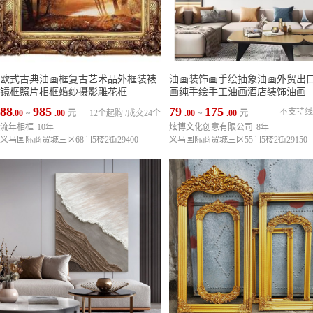
欧式古典油画框复古艺术品外框装裱
油画装饰画手绘抽象油画外贸出
镜框照片相框婚纱摄影雕花框
画纯手绘手工油画酒店装饰油画
88
985
79
175
不支持线
.00
~
.00
元
12个起购
/
成交24个
.00
~
.00
元
流年相框
10年
炫博文化创意有限公司
8年
义乌国际商贸城三区68门5楼2街29400
义乌国际商贸城三区55门5楼2街29150