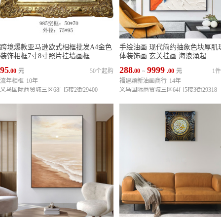
跨境爆款亚马逊欧式相框批发A4金色
手绘油画 现代简约抽象色块厚肌
装饰相框7寸8寸照片挂墙画框
体装饰画 玄关挂画 海浪涌起
95
288
9999
.00
元
50个起购
.00
~
.00
元
1
流年相框
10年
福建颖新油画商行
14年
义乌国际商贸城三区68门5楼2街29400
义乌国际商贸城三区64门5楼3街29318