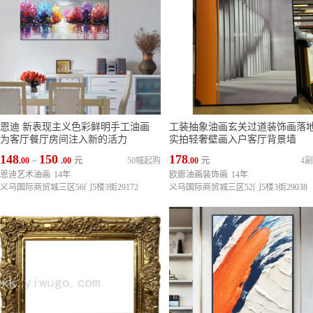
恩迪 新表现主义色彩鲜明手工油画
工装抽象油画玄关过道装饰画落
为客厅餐厅房间注入新的活力
实拍轻奢壁画入户客厅背景墙
148
150
178
.00
~
.00
元
50幅起购
.00
元
4
恩迪艺术油画
14年
欧廊油画装饰画
14年
义乌国际商贸城三区56门5楼3街29172
义乌国际商贸城三区52门5楼3街29038