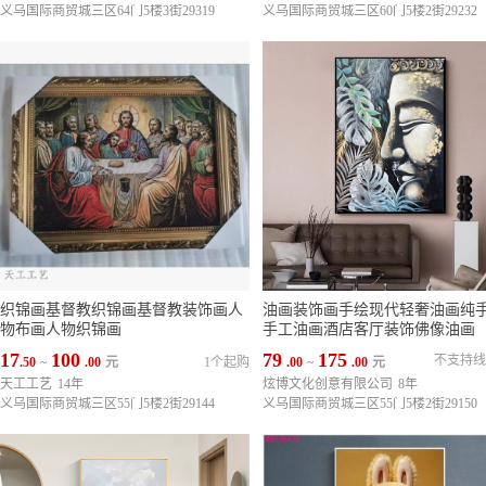
义乌国际商贸城三区64门5楼3街29319
义乌国际商贸城三区60门5楼2街29232
织锦画基督教织锦画基督教装饰画人
油画装饰画手绘现代轻奢油画纯
物布画人物织锦画
手工油画酒店客厅装饰佛像油画
17
100
79
175
不支持线
.50
~
.00
元
1个起购
.00
~
.00
元
天工工艺
14年
炫博文化创意有限公司
8年
义乌国际商贸城三区55门5楼2街29144
义乌国际商贸城三区55门5楼2街29150