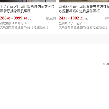
手绘油画客厅现代简约装饰画玄关挂
欧式复古婚礼现场背景布置装饰
画餐厅抽象画肌理画
纱照相框婚庆道具摆件画框
288
9999
24
1002
.00
~
.00
元
1副起购
.01
~
.01
元
2
福建颖新油画商行
14年
盛利凯镜子工艺品
14年
义乌国际商贸城三区64门5楼3街29318
义乌国际商贸城三区60门5楼2街29232
© 2