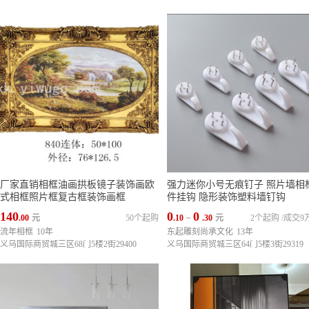
厂家直销相框油画拱板镜子装饰画欧
强力迷你小号无痕钉子 照片墙相
式相框照片框复古框装饰画框
件挂钩 隐形装饰塑料墙钉钩
140
0
0
.00
元
50个起购
.10
~
.30
元
2个起购
/
成交9
流年相框
10年
东起雕刻尚承文化
13年
义乌国际商贸城三区68门5楼2街29400
义乌国际商贸城三区64门5楼3街29319