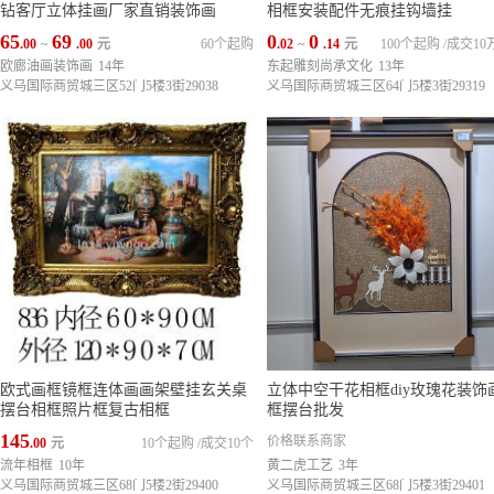
钻客厅立体挂画厂家直销装饰画
相框安装配件无痕挂钩墙挂
65
69
0
0
.00
~
.00
元
60个起购
.02
~
.14
元
100个起购
/
成交10
欧廊油画装饰画
14年
东起雕刻尚承文化
13年
义乌国际商贸城三区52门5楼3街29038
义乌国际商贸城三区64门5楼3街29319
欧式画框镜框连体画画架壁挂玄关桌
立体中空干花相框diy玫瑰花装饰
摆台相框照片框复古相框
框摆台批发
145
价格联系商家
.00
元
10个起购
/
成交10个
流年相框
10年
黄二虎工艺
3年
义乌国际商贸城三区68门5楼2街29400
义乌国际商贸城三区68门5楼3街29401