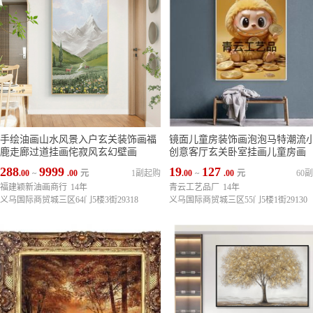
手绘油画山水风景入户玄关装饰画福
镜面儿童房装饰画泡泡马特潮流
鹿走廊过道挂画侘寂风玄幻壁画
创意客厅玄关卧室挂画儿童房画
288
9999
19
127
.00
~
.00
元
1副起购
.00
~
.00
元
60
福建颖新油画商行
14年
青云工艺品厂
14年
义乌国际商贸城三区64门5楼3街29318
义乌国际商贸城三区55门5楼1街29130