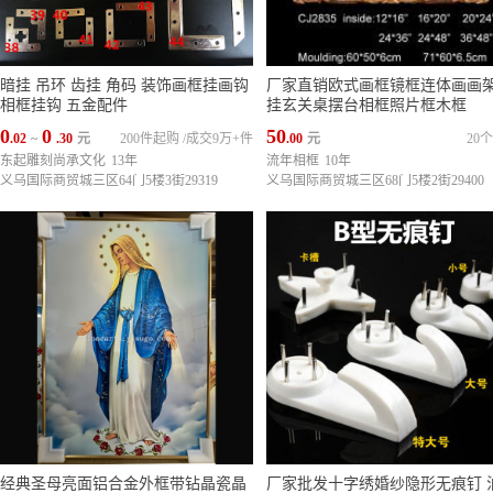
暗挂 吊环 齿挂 角码 装饰画框挂画钩
厂家直销欧式画框镜框连体画画
相框挂钩 五金配件
挂玄关桌摆台相框照片框木框
0
0
50
.02
~
.30
元
200件起购
/
成交9万+件
.00
元
20
东起雕刻尚承文化
13年
流年相框
10年
义乌国际商贸城三区64门5楼3街29319
义乌国际商贸城三区68门5楼2街29400
经典圣母亮面铝合金外框带钻晶瓷晶
厂家批发十字绣婚纱隐形无痕钉 