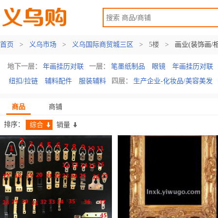
首页
>
义乌市场
>
义乌国际商贸城三区
>
5楼
>
画业(装饰画/
地下一层：
年画挂历对联
一层：
笔墨纸制品
眼镜
年画挂历对联
纽扣/拉链
辅料配件
服装辅料
四层：
生产企业-化妆品/美容美发
商品
商铺
排序：
综合
销量