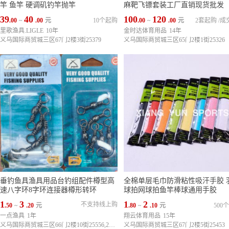
竿 鱼竿 硬调矶钓竿抛竿
麻靶飞镖套装工厂直销现货批发
39
40
100
120
.00
~
.00
元
10个起购
.00
~
.00
元
2套起购
/
成
里歌渔具.LIGLE
10年
金时达体育用品
14年
义乌国际商贸城三区67门2楼3街25379
义乌国际商贸城三区65门2楼1街25326
垂钓鱼具渔具用品台钓组配件樽型高
全棉单层毛巾防滑粘性吸汗手胶 
速八字环8字环连接器樽形转环
球拍网球拍鱼竿棒球通用手胶
1
3
1
2
不支持线上购
.50
~
.20
元
.80
~
.10
元
500
一点渔具
1年
翔云体育用品
15年
义乌国际商贸城三区66门2楼10街25556,25557
义乌国际商贸城三区67门2楼5街25453