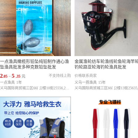
一点渔具橄榄形铅坠纯铅制作通心渔
金属渔轮纺车轮渔线轮鱼轮海竿
坠渔具批发多种克数铅坠批发
钓轮路亚轮海钓轮渔具批发
2
5
不支持线上购
价格联系商家
.05
~
.35
元
一点渔具
1年
义乌一扬渔具
15年
义乌国际商贸城三区66门2楼10街25556,25557