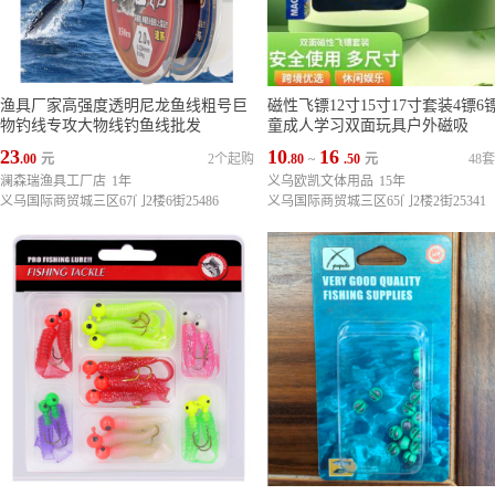
渔具厂家高强度透明尼龙鱼线粗号巨
磁性飞镖12寸15寸17寸套装4镖6
物钓线专攻大物线钓鱼线批发
童成人学习双面玩具户外磁吸
23
10
16
.00
元
2个起购
.80
~
.50
元
48
澜森瑞渔具工厂店
1年
义乌欧凯文体用品
15年
义乌国际商贸城三区67门2楼6街25486
义乌国际商贸城三区65门2楼2街25341