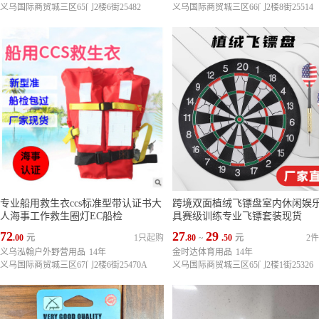
义乌国际商贸城三区65门2楼6街25482
义乌国际商贸城三区66门2楼8街25514
专业船用救生衣ccs标准型带认证书大
跨境双面植绒飞镖盘室内休闲娱
人海事工作救生圈灯EC船检
具赛级训练专业飞镖套装现货
72
27
29
.00
元
1只起购
.80
~
.50
元
2
义乌泓翰户外野营用品
14年
金时达体育用品
14年
义乌国际商贸城三区67门2楼6街25470A
义乌国际商贸城三区65门2楼1街25326