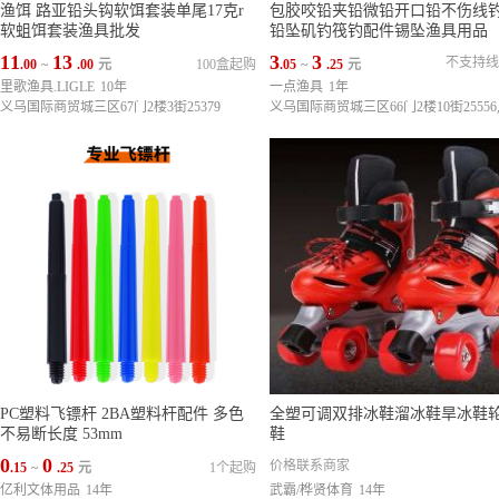
渔饵 路亚铅头钩软饵套装单尾17克r
包胶咬铅夹铅微铅开口铅不伤线
软蛆饵套装渔具批发
铅坠矶钓筏钓配件锡坠渔具用品
11
13
3
3
不支持线
.00
~
.00
元
100盒起购
.05
~
.25
元
里歌渔具.LIGLE
10年
一点渔具
1年
义乌国际商贸城三区67门2楼3街25379
PC塑料飞镖杆 2BA塑料杆配件 多色
全塑可调双排冰鞋溜冰鞋旱冰鞋
不易断长度 53mm
鞋
0
0
价格联系商家
.15
~
.25
元
1个起购
亿利文体用品
14年
武霸/桦贤体育
14年