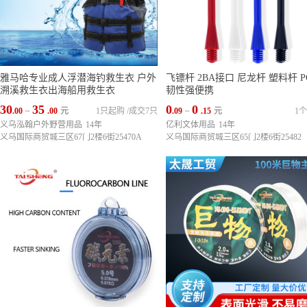
雅马哈专业成人浮潜海钓救生衣 户外
飞镖杆 2BA接口 尼龙杆 塑料杆 P
溯溪救生衣出海船用救生衣
韧性强便携
30
35
0
0
.00
~
.00
元
1只起购
/
成交7只
.09
~
.15
元
1
义乌泓翰户外野营用品
14年
亿利文体用品
14年
义乌国际商贸城三区67门2楼6街25470A
义乌国际商贸城三区65门2楼6街25482