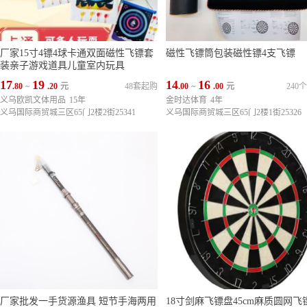
厂家15寸4镖4球卡通双面磁性飞镖套
磁性飞镖筒包装磁性镖4支飞镖
装亲子游戏道具儿童室内玩具
17
19
14
16
.80
~
.20
元
48套起购
.00
~
.00
元
240
义乌欧凯文体用品
15年
金时达体育
4年
义乌国际商贸城三区65门2楼2街25341
义乌国际商贸城三区65门2楼1街25326
厂家批发一手货源渔具 短节手海两用
18寸剑麻飞镖盘45cm麻质圆网飞