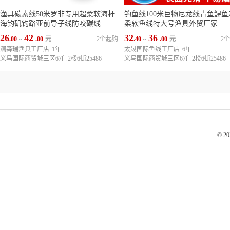
渔具碳素线50米罗非专用超柔软海杆
钓鱼线100米巨物尼龙线青鱼鲟鱼
海钓矶钓路亚前导子线防咬碳线
柔软鱼线特大号渔具外贸厂家
26
42
32
36
.00
~
.00
元
2个起购
.40
~
.00
元
2
澜森瑞渔具工厂店
1年
太晟国际鱼线工厂店
6年
义乌国际商贸城三区67门2楼6街25486
义乌国际商贸城三区67门2楼6街25486
© 2