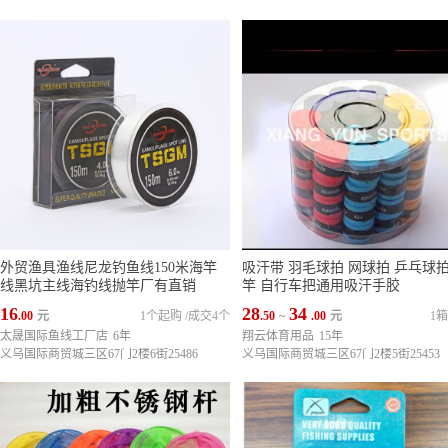
外贸渔具渔线尼龙钓鱼线150米海竿
吸汗带 羽毛球拍 网球拍 乒乓球拍
线黑坑主线海钓线抛竿厂有直销
竿 自行车把通用吸汗手胶
16
28
34
.00
元
1个起购
/
成交4个
.50
~
.00
元
1
太晟国际鱼线工厂店
6年
翔云体育用品
15年
义乌国际商贸城三区67门2楼6街25486
义乌国际商贸城三区67门2楼5街25453