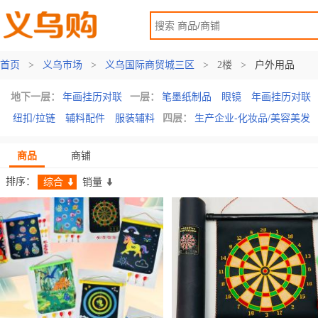
首页
>
义乌市场
>
义乌国际商贸城三区
>
2楼
>
户外用品
地下一层：
年画挂历对联
一层：
笔墨纸制品
眼镜
年画挂历对联
纽扣/拉链
辅料配件
服装辅料
四层：
生产企业-化妆品/美容美发
商品
商铺
排序：
综合
销量