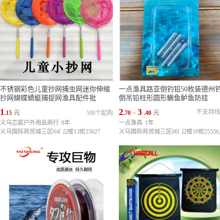
不锈钢彩色儿童抄网捕虫网迷你伸缩
一点渔具路亚倒钓铅50枚装德州
抄网蝴蝶蜻蜓捕捉网渔具配件批
倒吊铅柱形圆形鳜鱼鲈鱼防挂
1
2
3
不支持线
.15
元
500个起购
.70
~
.40
元
义乌芯宸户外用品商行
8年
一点渔具
1年
义乌国际商贸城三区64门2楼13街25627