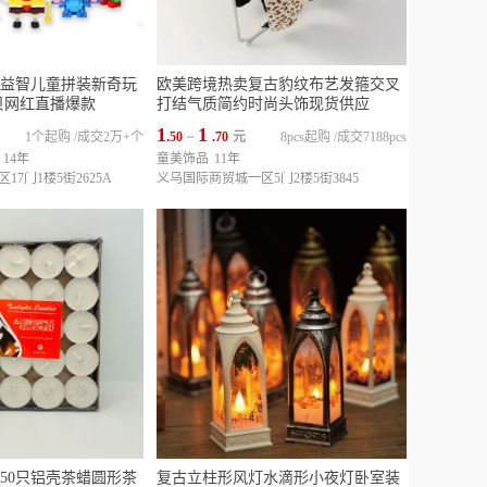
益智儿童拼装新奇玩
欧美跨境热卖复古豹纹布艺发箍交叉
贝网红直播爆款
打结气质简约时尚头饰现货供应
1
1
1个起购
/
成交2万+个
.50
~
.70
元
8pcs起购
/
成交7188pcs
14年
童美饰品
11年
7门1楼5街2625A
义乌国际商贸城一区5门2楼5街3845
50只铝壳茶蜡圆形茶
复古立柱形风灯水滴形小夜灯卧室装