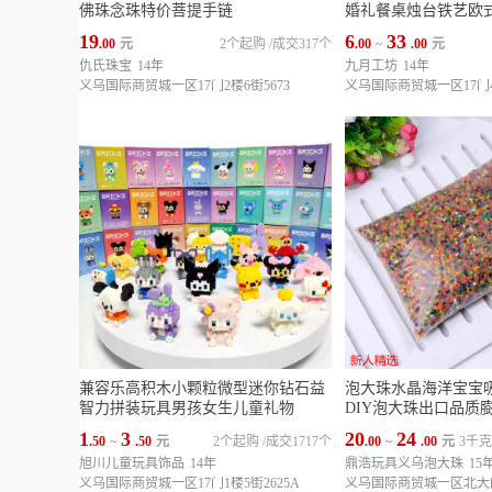
佛珠念珠特价菩提手链
婚礼餐桌烛台铁艺欧
19
6
33
.00
元
2个起购
/
成交317个
.00
~
.00
元
仇氏珠宝
14年
九月工坊
14年
义乌国际商贸城一区17门2楼6街5673
义乌国际商贸城一区17门4
兼容乐高积木小颗粒微型迷你钻石益
泡大珠水晶海洋宝宝
智力拼装玩具男孩女生儿童礼物
DIY泡大珠出口品质
1
3
20
24
.50
~
.50
元
2个起购
/
成交1717个
.00
~
.00
元
3千
旭川儿童玩具饰品
14年
鼎浩玩具义乌泡大珠
15
义乌国际商贸城一区17门1楼5街2625A
义乌国际商贸城一区北大门1