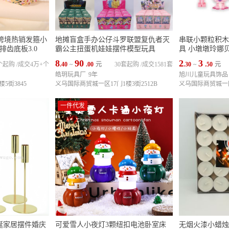
MU跨境热销发箍小
地摊盲盒手办公仔斗罗联盟复仇者灭
串联小颗粒积木
齿底板3.0
霸公主扭蛋机娃娃摆件模型玩具
具 小墩墩玲娜
8
90
2
3
0个起购
/
成交4万+个
.40
~
.00
元
30套起购
/
成交1581套
.30
~
.50
元
皓玥玩具厂
9年
旭川儿童玩具饰品
5街3845
义乌国际商贸城一区17门1楼3街2512B
义乌国际商贸城一区1
一件代发
诞家居摆件婚庆
可爱雪人小夜灯3颗纽扣电池卧室床
无烟火漆小蜡烛