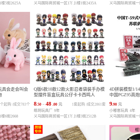
5街2625A
义乌国际商贸城一区17门1楼1街2435A
义乌国际商贸城一区5
玩具会走会叫会
Q版6款10款12款火影忍者袋装手办模
4D拼装模型1/
物
型摆件盲盒玩具公仔卡卡西鸣人
中国PGZ95高
8
48
9
40个起购
/
成交783个
.50
~
.00
元
1套起购
/
成交2861套
.90
元
皓玥玩具厂
9年
小嘟崽玩具
4年
楼6街2668
义乌国际商贸城一区17门1楼3街2512B
义乌国际商贸城一区1