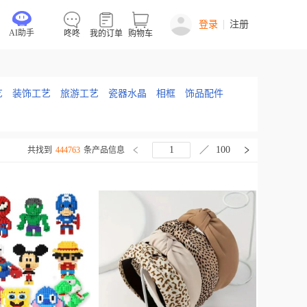
登录
注册
AI助手
咚咚
我的订单
购物车
艺
装饰工艺
旅游工艺
瓷器水晶
相框
饰品配件
／
100
共找到
444763
条产品信息