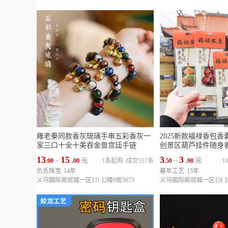
雍老秦同款香灰琉璃手串五彩香灰一
2025新款福禄香包
家三口十全十美吞金兽宫廷手链
创景区葫芦挂件随身
13
15
3
3
.00
~
.00
元
1条起购
/
成交557条
.50
~
.98
元
1
仇氏珠宝
14年
暮年工艺
15年
义乌国际商贸城一区17门2楼6街5673
义乌国际商贸城一区12门3楼