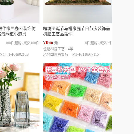
摆件家居办公装饰仿
跨境圣诞节马槽家庭节日节庆装饰品
盆景绿植小道具
树脂工艺品摆件
70
100件起购
/
成交100件
.00
元
8件起购
/
成交8件
佳溢树脂工艺
14年
门1楼5街0216B
义乌国际商贸城一区3楼7116A,7115