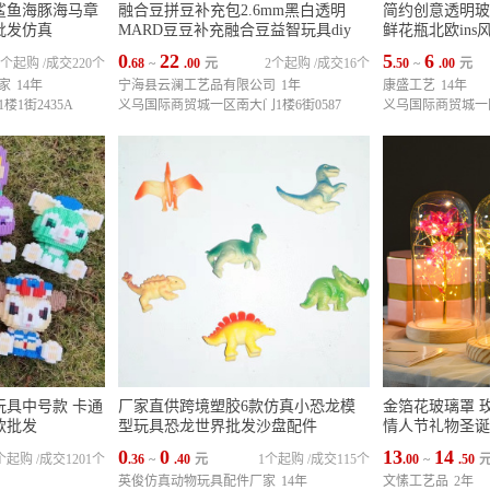
鲨鱼海豚海马章
融合豆拼豆补充包2.6mm黑白透明
简约创意透明玻
批发仿真
MARD豆豆补充融合豆益智玩具diy
鲜花瓶北欧in
0
22
5
6
1个起购
/
成交220个
.68
~
.00
元
2个起购
/
成交16个
.50
~
.00
元
家
14年
宁海县云澜工艺品有限公司
1年
康盛工艺
14年
1街2435A
义乌国际商贸城一区南大门1楼6街0587
义乌国际商贸城一区3
玩具中号款 卡通
厂家直供跨境塑胶6款仿真小恐龙模
金箔花玻璃罩 玫
款批发
型玩具恐龙世界批发沙盘配件
情人节礼物圣诞
0
0
13
14
个起购
/
成交1201个
.36
~
.40
元
1个起购
/
成交115个
.00
~
.50
英俊仿真动物玩具配件厂家
14年
文愫工艺品
2年