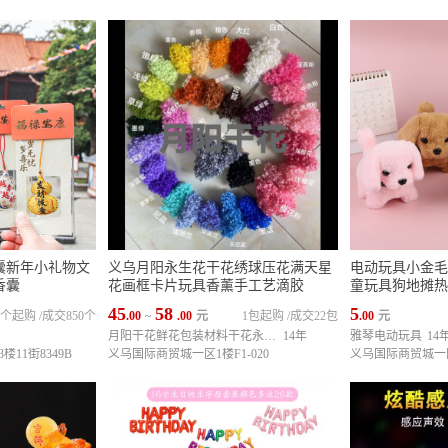
香囊新年小礼物文
义乌月阳永生花干花绣球压花满天星
电动玩具小金毛
香囊
花画框卡片玩具香薰手工艺滴胶
童玩具狗地摊热
45
58
5
0个起购
/
成交850个
.00
~
.00
元
1包起购
/
成交22包
.00
元
月阳干花鲜花包装材料干花永生花仓库
14年
雅琴电动玩具
14
11街8349B
义乌国际商贸城一区1楼F1-020
义乌国际商贸城一区1