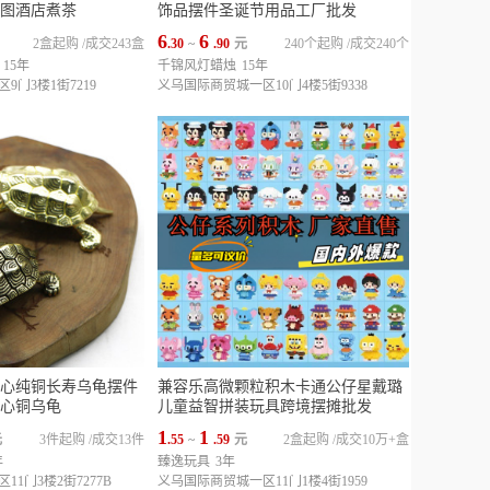
图酒店煮茶
饰品摆件圣诞节用品工厂批发
6
6
2盒起购
/
成交243盒
.30
~
.90
元
240个起购
/
成交240个
15年
千锦风灯蜡烛
15年
门3楼1街7219
义乌国际商贸城一区10门4楼5街9338
心纯铜长寿乌龟摆件
兼容乐高微颗粒积木卡通公仔星戴璐
心铜乌龟
儿童益智拼装玩具跨境摆摊批发
1
1
元
3件起购
/
成交13件
.55
~
.59
元
2盒起购
/
成交10万+盒
年
臻逸玩具
3年
1门3楼2街7277B
义乌国际商贸城一区11门1楼4街1959