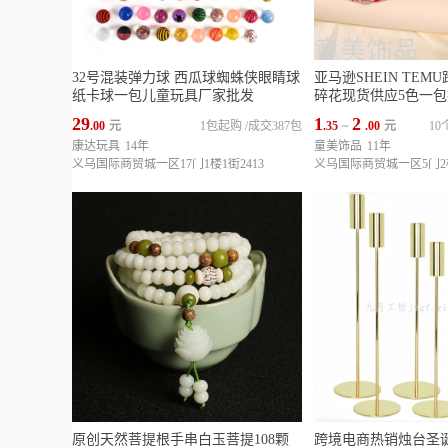
32号混装弹力球 西瓜球蜘蛛侠眼睛球
亚马逊SHEIN TE
纸卡球一包儿童玩具厂家批发
碎花现货供应5色一包排
29
1
2
.00
元
1包起购
/
成交387包
.35
~
.00
元
1
康达玩具
14年
童美饰品
11年
义乌国际商贸城一区17门1楼1街2413
义乌国际商贸城一区5门2楼
原创天然菩提根手串白玉菩提108颗
跨境电商热销烛台圣