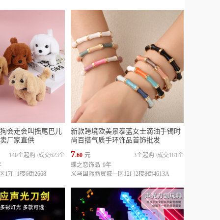
狗会走会叫摇尾巴儿
新款跨境欧美景泰蓝女士滴油手镯时
卖厂家直供
尚百搭气质手环饰品首饰批发
7
140个起购
/
成交623个
.60
元
3个起购
/
成交181个
年
蝶之恋饰品
9年
7门1楼6街2668
义乌国际商贸城一区12门2楼8街4613A