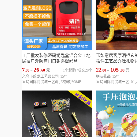
工厂批发装修密码钥匙盒铝合金工地
玉如意居客厅酒柜玄
民宿户外防盗门口钥匙密码盒
摆件工艺品乔迁礼物
7
26
22
105
.80
~
.60
元
1个起购
/
成交20个
.00
~
.00
元
义乌市蛟龙工艺品公司
15年
联友礼品
15年
义乌国际商贸城一区6门3楼8街6984B
义乌国际商贸城一区10门4