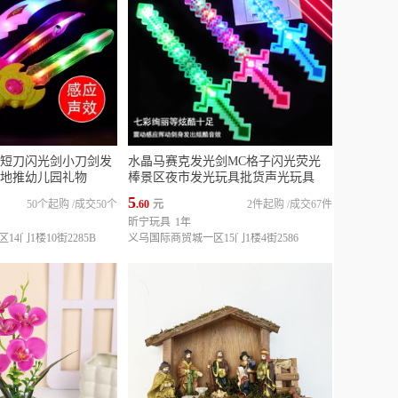
短刀闪光剑小刀剑发
水晶马赛克发光剑MC格子闪光荧光
地推幼儿园礼物
棒景区夜市发光玩具批货声光玩具
5
50个起购
/
成交50个
.60
元
2件起购
/
成交67件
昕宁玩具
1年
4门1楼10街2285B
义乌国际商贸城一区15门1楼4街2586