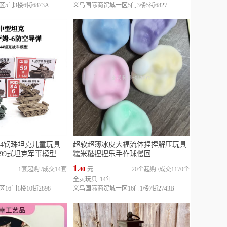
门3楼6街6873A
义乌国际商贸城一区5门3楼5街6827
144钢珠坦克儿童玩具
超软超薄冰皮大福流体捏捏解压玩具
炮99式坦克军事模型
糯米糍捏捏乐手作球慢回
1
1套起购
/
成交14套
.40
元
20个起购
/
成交1170个
全灵玩具
14年
6门1楼10街2898
义乌国际商贸城一区16门1楼7街2743B