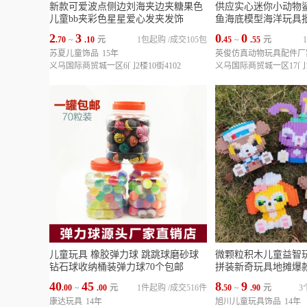
新款可爱波点侧边刘海夹边夹糖果色
供应实心迷你小动物
儿童bb夹彩色星星爱心发夹发饰
鱼海底模型海洋玩具
2
3
0
0
.70
~
.10
元
1包起购
/
成交105包
.45
~
.55
元
苏夏儿童饰品
15年
英俊仿真动物玩具配件厂
义乌国际商贸城一区6门2楼10街4102
义乌国际商贸城一区17门1楼
儿童玩具 橡胶弹力球 跳跳球磨砂球
微颗粒积木儿童益智
钻石球收纳桶装弹力球70个包邮
拼装新奇玩具地摊爆
40
45
8
9
.00
~
.00
元
1件起购
/
成交516件
.50
~
.90
元
3
康达玩具
14年
旭川儿童玩具饰品
14年