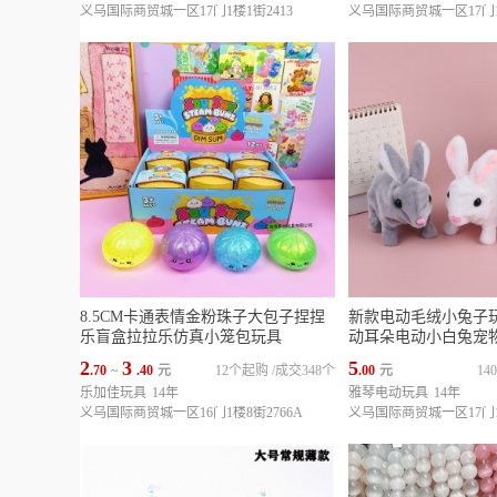
义乌国际商贸城一区17门1楼1街2413
义乌国际商贸城一区17门1楼
8.5CM卡通表情金粉珠子大包子捏捏
新款电动毛绒小兔子
乐盲盒拉拉乐仿真小笼包玩具
动耳朵电动小白兔宠
2
3
5
.70
~
.40
元
12个起购
/
成交348个
.00
元
1
乐加佳玩具
14年
雅琴电动玩具
14年
义乌国际商贸城一区16门1楼8街2766A
义乌国际商贸城一区17门1