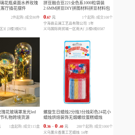
璃花瓶桌面水养玫瑰
拼豆融合豆221全色系1000粒袋装
s风客厅插花摆件
2.6MM拼豆DIY拼图材料拼豆材料包
0
2件起购
/
成交80件
.67
元
1个起购
/
成交108个
宁海县云澜工艺品有限公司
1年
门3楼3街6731
义乌国际商贸城一区南大门1楼6街0587
瑰花玻璃罩发光led
螺旋生日蜡烛2分烛3分烛彩色24花小
节礼物跨境货源
蜡烛烘焙装饰无烟螺纹蛋糕蜡烛
0
0
元
1盒起购
/
成交115盒
.36
~
.40
元
288个起购
/
成交1000个
义乌薰众香薰工艺蜡烛
14年