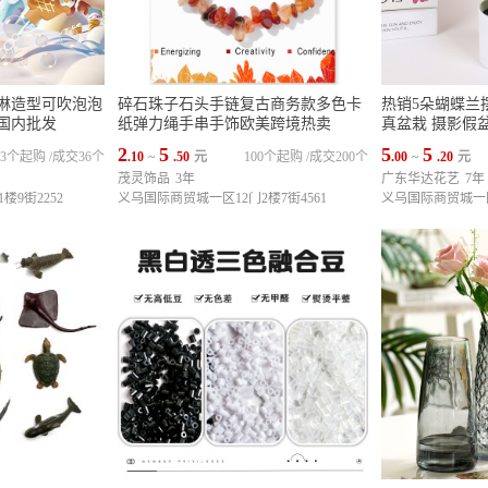
淇淋造型可吹泡泡
碎石珠子石头手链复古商务款多色卡
热销5朵蝴蝶兰
国内批发
纸弹力绳手串手饰欧美跨境热卖
真盆栽 摄影假
2
5
5
5
3个起购
/
成交36个
.10
~
.50
元
100个起购
/
成交200个
.00
~
.20
元
茂灵饰品
3年
广东华达花艺
7年
楼9街2252
义乌国际商贸城一区12门2楼7街4561
义乌国际商贸城一区1