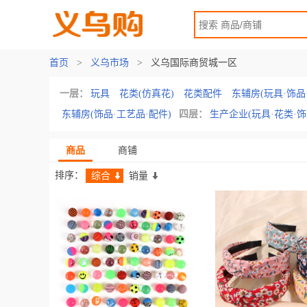
首页
>
义乌市场
>
义乌国际商贸城一区
一层：
玩具
花类(仿真花)
花类配件
东辅房(玩具·饰品
东辅房(饰品·工艺品·配件)
四层：
生产企业(玩具·花类·
商品
商铺
排序：
综合
销量