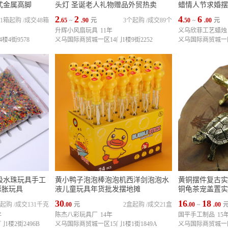
式金属高脚
头灯 圣诞老人礼物赠品外贸热卖
蜡情人节求婚摆
2
2
4
6
1箱起购
/
成交48箱
.65
~
.90
元
3个起购
/
成交89个
.50
~
.00
元
升辉小风扇玩具
11年
义乌欣菲工艺蜡烛
楼4街9578
义乌国际商贸城一区14门1楼9街2252
义乌国际商贸城一区9
吸水珠玩具手工
黄小鸭子泡泡棒泡泡机西洋剑泡泡水
黄铜摆件复古实
膨胀玩具
液儿童玩具年货批发摆地摊
铜龟茶宠盖置实
30
16
18
克起购
/
成交131千克
.00
元
2盒起购
/
成交21盒
.00
~
.00
年
陈杰八彩玩具厂
14年
国平手工制品
15
楼2街2496B
义乌国际商贸城一区15门1楼1街1849A
义乌国际商贸城一区1