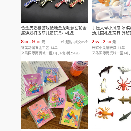
合金皮筋枪游戏绝地金龙毛瑟左轮金
手压大号小风扇 冰
属连发打皮筋儿童玩具小礼品
幼儿园礼品玩具 外贸
8
9
2
2
.00
~
.00
元
3个起购
/
成交85个
.55
~
.90
元
饰美动漫五金工艺
14年
升辉小风扇玩具
11年
义乌国际商贸城一区17门1楼3街2542B
义乌国际商贸城一区14门1