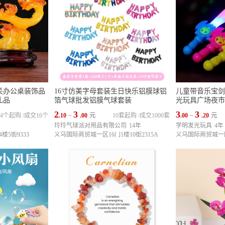
关办公桌装饰品
16寸仿美字母套装生日快乐铝膜球铝
儿童带音乐宝剑
礼品
箔气球批发铝膜气球套装
光玩具广场夜市
2
3
3
3
4个起购
/
成交16个
.10
~
.00
元
10套起购
/
成交1000套
.00
~
.20
元
玲玲气球派对用品有限公司
14年
学明发光玩具
4年
楼5街9333
义乌国际商贸城一区16门1楼10街2315A
义乌国际商贸城一区1